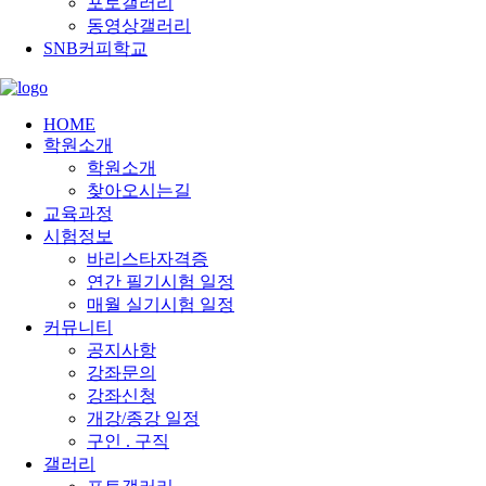
포토갤러리
동영상갤러리
SNB커피학교
HOME
학원소개
학원소개
찾아오시는길
교육과정
시험정보
바리스타자격증
연간 필기시험 일정
매월 실기시험 일정
커뮤니티
공지사항
강좌문의
강좌신청
개강/종강 일정
구인 . 구직
갤러리