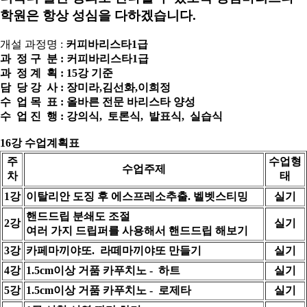
학원은 항상 성심을 다하겠습니다.
개설 과정명 :
커피바리스타1급
과 정 구 분 : 커피바리스타1급
과 정 계 획 : 15강 기준
담 당 강 사 : 장미라,김선화,이희정
수 업 목 표 : 올바른 전문 바리스타 양성
수 업 진 행 : 강의식, 토론식, 발표식, 실습식
16강 수업계획표
주
수업형
수업주제
차
태
1강
이탈리안 도징 후 에스프레소추출. 벨벳스티밍
실기
핸드드립 분쇄도 조절
2강
실기
여러 가지 드립퍼를 사용해서 핸드드립 해보기
3강
카페마끼야또. 라떼마끼야또 만들기
실기
4강
1.5cm이상 거품 카푸치노 - 하트
실기
5강
1.5cm이상 거품 카푸치노 - 로제타
실기