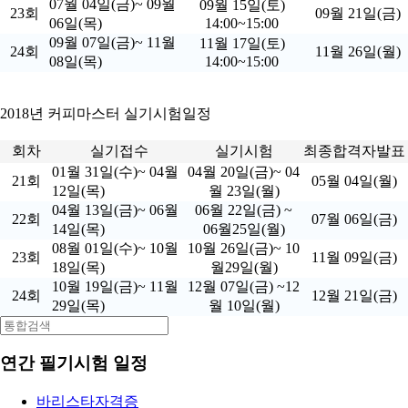
07월 04일(금)~ 09월
09월 15일(토)
23회
09월 21일(금)
06일(목)
14:00~15:00
09월 07일(금)~ 11월
11월 17일(토)
24회
11월 26일(월)
08일(목)
14:00~15:00
2018년 커피마스터 실기시험일정
회차
실기접수
실기시험
최종합격자발표
01월 31일(수)~ 04월
04월 20일(금)~ 04
21회
05월 04일(월)
12일(목)
월 23일(월)
04월 13일(금)~ 06월
06월 22일(금) ~
22회
07월 06일(금)
14일(목)
06월25일(월)
08월 01일(수)~ 10월
10월 26일(금)~ 10
23회
11월 09일(금)
18일(목)
월29일(월)
10월 19일(금)~ 11월
12월 07일(금) ~12
24회
12월 21일(금)
29일(목)
월 10일(월)
연간 필기시험 일정
바리스타자격증