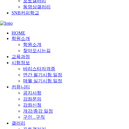
포토갤러리
동영상갤러리
SNB커피학교
HOME
학원소개
학원소개
찾아오시는길
교육과정
시험정보
바리스타자격증
연간 필기시험 일정
매월 실기시험 일정
커뮤니티
공지사항
강좌문의
강좌신청
개강/종강 일정
구인 . 구직
갤러리