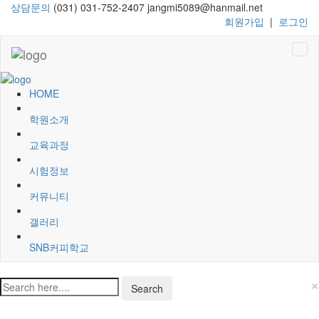
상담문의
(031) 031-752-2407
jangmi5089@hanmail.net
회원가입
|
로그인
HOME
학원소개
교육과정
시험정보
커뮤니티
갤러리
SNB커피학교
×
Search