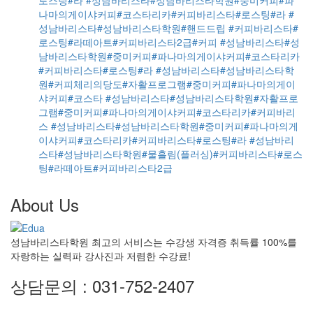
나마의게이샤커피#코스타리카#커피바리스타#로스팅#라
#
성남바리스타#성남바리스타학원#핸드드립 #커피바리스타#
로스팅#라떼아트#커피바리스타2급#커피
#성남바리스타#성
남바리스타학원#중미커피#파나마의게이샤커피#코스타리카
#커피바리스타#로스팅#라
#성남바리스타#성남바리스타학
원#커피체리의당도#자활프로그램#중미커피#파나마의게이
샤커피#코스타
#성남바리스타#성남바리스타학원#자활프로
그램#중미커피#파나마의게이샤커피#코스타리카#커피바리
스
#성남바리스타#성남바리스타학원#중미커피#파나마의게
이샤커피#코스타리카#커피바리스타#로스팅#라
#성남바리
스타#성남바리스타학원#물흘림(플러싱)#커피바리스타#로스
팅#라떼아트#커피바리스타2급
About Us
성남바리스타학원 최고의 서비스는 수강생 자격증 취득률 100%를
자랑하는 실력파 강사진과 저렴한 수강료!
상담문의 : 031-752-2407