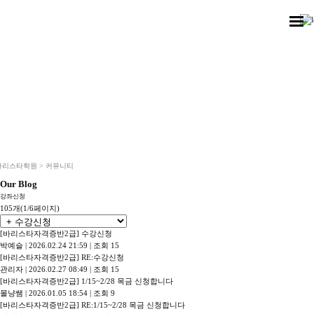
강좌신청
HOME
>
커뮤니티
>
강좌신청
바리스타학원 > 커뮤니티
Our Blog
강좌신청
105개(1/6페이지)
[바리스타자격증반2급]
수강신청
박예슬
|
2026.02.24 21:59
|
조회 15
[바리스타자격증반2급]
RE:수강신청
관리자
|
2026.02.27 08:49
|
조회 15
[바리스타자격증반2급]
1/15~2/28 목금 신청합니다
몰냥쌤
|
2026.01.05 18:54
|
조회 9
[바리스타자격증반2급]
RE:1/15~2/28 목금 신청합니다