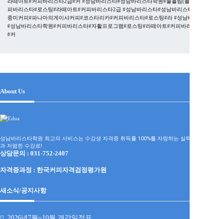
라떼아트#커피바리스타2급#커
#성남바리스타#성남바리스타학원#물흘림(플러싱)#커
피바리스타#로스팅#라떼아트#커피바리스타2급
#성남바리스타#성남바리스타학원#
중미커피#파나마의게이샤커피#코스타리카#커피바리스타#로스팅#라
#성남바리스타
#성남바리스타학원#커피바리스타#자활프로그램#로스팅#라떼아트#커피바리스타2급
#커
About Us
성남바리스타학원 최고의 서비스는 수강생 자격증 취득률 100%를 자랑하는 실력파 강사진
과 저렴한 수강료!
상담문의 : 031-752-2407
자격증과정 :
한국커피자격검정평가원
새소식/공지사항
2026년7월~10월 개강일정표