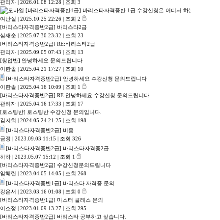
관리자
|
2026.01.08 12:28
|
조회 3
[바리스타자격증반1급]
바리스타자격증반 1급 수강신청은 어디서 하는지요
여난실
|
2025.10.25 22:26
|
조회 2
[바리스타자격증반2급]
바리스타2급
심재순
|
2025.07.30 23:32
|
조회 23
[바리스타자격증반2급]
RE:바리스타2급
관리자
|
2025.09.05 07:43
|
조회 13
[창업반]
안녕하세요 문의드립니다
이한솔
|
2025.04.21 17:27
|
조회 10
[바리스타자격증반2급]
안녕하세요 수강신청 문의드립니다
이한솔
|
2025.04.16 10:09
|
조회 1
[바리스타자격증반2급]
RE:안녕하세요 수강신청 문의드립니다
관리자
|
2025.04.16 17:33
|
조회 17
[로스팅반]
로스팅반 수강신청 문의입니다.
김지희
|
2024.05.24 21:25
|
조회 198
[바리스타자격증반2급]
비용
금정
|
2023.09.03 11:15
|
조회 326
[바리스타자격증반2급]
바리스타자격증2급
하하
|
2023.05.07 15:12
|
조회 1
[바리스타자격증반2급]
수강신청문의드립니다
임혜린
|
2023.04.05 14:05
|
조회 268
[바리스타자격증반1급]
바리스타 자격증 문의
강은서
|
2023.03.16 01:08
|
조회 0
[바리스타자격증반1급]
마스터 클래스 문의
이소정
|
2023.01.09 13:27
|
조회 295
[바리스타자격증반2급]
바리스타 공부하고 싶습니다.