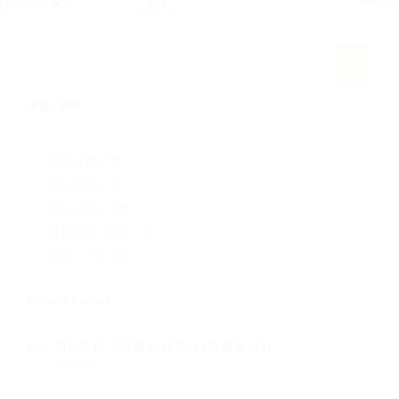
구인 . 구직
공지사항
(78)
강좌문의
(14)
강좌신청
(105)
개강/종강 일정
(13)
구인 . 구직
(8)
Featured Courses
핸드드립 기본을 이해하다 (3) 뜸들이기
2026-08-04