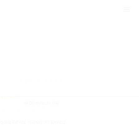
구인 . 구직
HOME
>
커뮤니티
>
구인 . 구직
▷ 성남바리스타학원 > 커뮤니티
구인 . 구직
SKOG 바리스타 채용
8개(1/1페이지)
관리자
2026.04.20 07:50
조회 208
|
|
센트럴푸르지오 커피에반하다 알바모집
관리자
2019.05.17 10:53
조회 2188
|
|