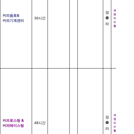
2
선
급
수
과
자
장
학
정
격
커피음료
&
습
⚫
30
시간
증
이
커피기계관리
수
라
형
직
해
무
당
경
없
력
음
기
2
급
취
자
득
격
자
증
격
추
가
부
15
만
담
원
재
료
비
직
해
무
당
경
없
력
음
과
장
정
커피로스팅
&
⚫
48
시간
이
커피테이스팅
드
수
라
립
형
선
기