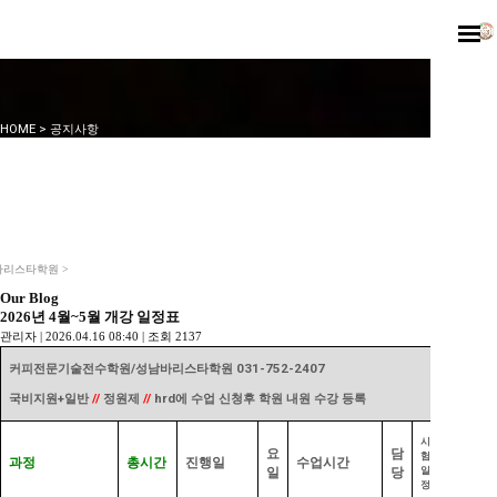
HOME
>
공지사항
바리스타학원 >
Our Blog
2026년 4월~5월 개강 일정표
관리자
|
2026.04.16 08:40
|
조회
2137
커피전문기술전수학원
/
성남바리스타학원
031-752-2407
국비지원
+
일반
//
정원제
//
hrd
에 수업 신청후 학원 내원 수강 등록
시
요
담
험
과정
총시간
진행일
수업시간
비고
일
일
당
정