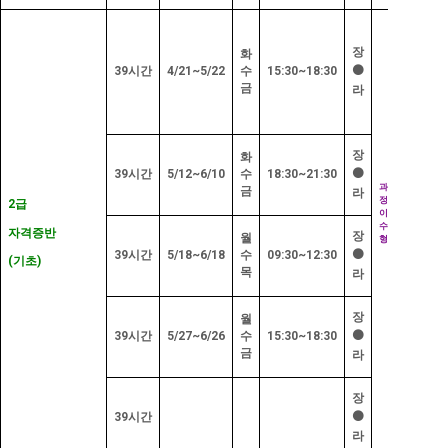
추
가
장
부
화
담
3
⚫
39
시간
4/21~5/22
수
15:30~18:30
만
원
(
교
금
라
재
+
행
주
)
장
직
해
화
무
당
⚫
39
시간
5/12~6/10
수
18:30~21:30
경
없
과
력
음
금
라
정
2
급
이
수
기
자격증반
장
해
월
형
취
당
득
⚫
39
시간
5/18~6/18
수
09:30~12:30
없
(
기초
)
자
음
목
라
격
장
월
⚫
39
시간
5/27~6/26
수
15:30~18:30
금
라
선
해
수
당
학
없
습
음
장
⚫
39
시간
라