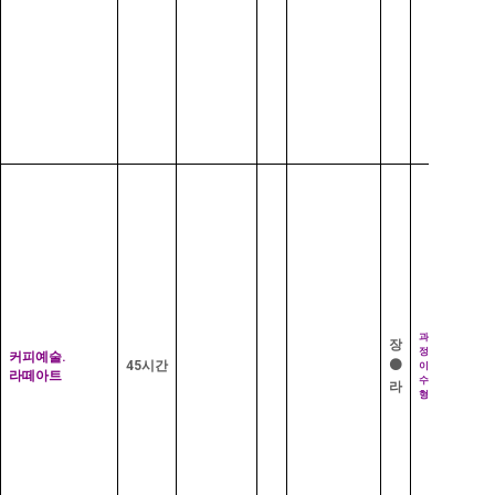
수
구
학
추
습
출
가
능
기
1,2
급
취
자
득
격
자
증
격
추
가
부
8
만
담
원
재
료
비
드
립
선
기
수
구
과
장
학
추
정
커피예술
.
습
출
⚫
45
시간
이
가
라떼아트
수
능
라
형
직
해
무
당
경
없
력
음