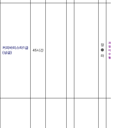
추
가
부
6
만
담
원
재
료
비
2
선
급
수
과
자
장
학
정
격
커피바리스타
1
급
습
⚫
45
시간
증
이
(
상급
)
수
라
형
직
해
무
당
경
없
력
음
기
2
급
취
자
득
격
자
증
격
추
가
부
20
만
담
원
재
료
비