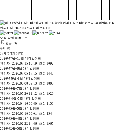
기
1,2
급
취
자
득
격
자
증
격
#성남바리스타#성남바리스타학원#커피바리스타#로스팅#과테말라커피#라떼아트#
커피바리스타2급#커피바리스타1급
수정
삭제
목록으로
댓글
0
개
공지사항
77개(1/4페이지)
2026년7월~10월 개강일정표
관리자
|
2026.07.15 10:19
|
조회 1092
2026년7월~8월 개강일정표
관리자
|
2026.07.05 17:15
|
조회 1445
2026년 6월~8월 개강일정표
관리자
|
2026.06.08 09:13
|
조회 1800
2026년6월~7월 개강일정표
관리자
|
2026.05.20 11:12
|
조회 1920
2026년 4월~5월 개강 일정표
관리자
|
2026.04.16 08:40
|
조회 2138
2026년3월~5월 개강일정표
관리자
|
2026.03.18 08:01
|
조회 2544
2026년3월~4월 개강일정표
관리자
|
2026.02.22 14:46
|
조회 1965
2026년2월~3월 개강일정표