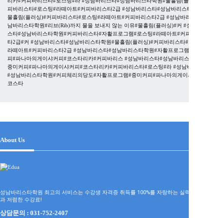
리카#커피바리스타#로스팅#라
#성남바리스타#성남바리스타학원#물흘림(플러싱)#커
피바리스타#로스팅#라떼아트#커피바리스타2급
#성남바리스타#성남바리스타학원#
물흘림(플러싱)#커피바리스타#로스팅#라떼아트#커피바리스타2급
#성남바리스타#성
남바리스타학원#리브(Rib)까지 물을 보내지 않는 이유#물흘림(플러싱)#커
#성남바리
스타#성남바리스타학원#커피바리스타#자활프로그램#로스팅#라떼아트#커피바리스
타2급#커
#성남바리스타#성남바리스타학원#물흘림(플러싱)#커피바리스타#로스팅#
라떼아트#커피바리스타2급
#성남바리스타#성남바리스타학원#자활프로그램#중미커
피#파나마의게이샤커피#코스타리카#커피바리스
#성남바리스타#성남바리스타학원#
중미커피#파나마의게이샤커피#코스타리카#커피바리스타#로스팅#라
#성남바리스타
#성남바리스타학원#커피체리의당도#자활프로그램#중미커피#파나마의게이샤커피#
코스타
About Us
성남바리스타학원 최고의 서비스는 수강생 자격증 취득률 100%를 자랑하는 실력파 강사진
과 저렴한 수강료!
상담문의 : 031-752-2407