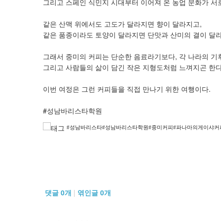
그리고 스페인 식민지 시대부터 이어져 온 농업 문화가 서로
같은 산맥 위에서도 고도가 달라지면 향이 달라지고,
같은 품종이라도 토양이 달라지면 단맛과 산미의 결이 달
그래서 중미의 커피는 단순한 음료라기보다, 각 나라의 기
그리고 사람들의 삶이 담긴 작은 지형도처럼 느껴지곤 한다
이번 여정은 그런 커피들을 직접 만나기 위한 여행이다.
#성남바리스타학원
#성남바리스타#성남바리스타학원#중미커피#파나마의게이샤커
댓글
0
개
|
엮인글
0
개