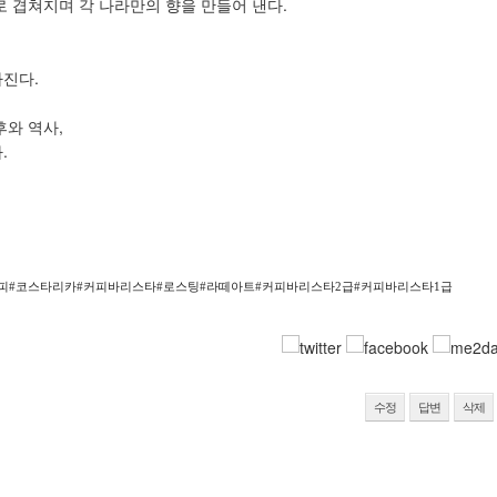
 겹쳐지며 각 나라만의 향을 만들어 낸다.
라진다.
후와 역사,
.
피#코스타리카#커피바리스타#로스팅#라떼아트#커피바리스타2급#커피바리스타1급
수정
답변
삭제