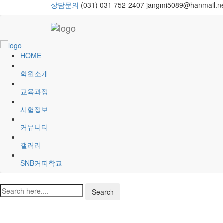
상담문의
(031) 031-752-2407
jangmi5089@hanmail.n
HOME
학원소개
교육과정
시험정보
커뮤니티
갤러리
SNB커피학교
Search