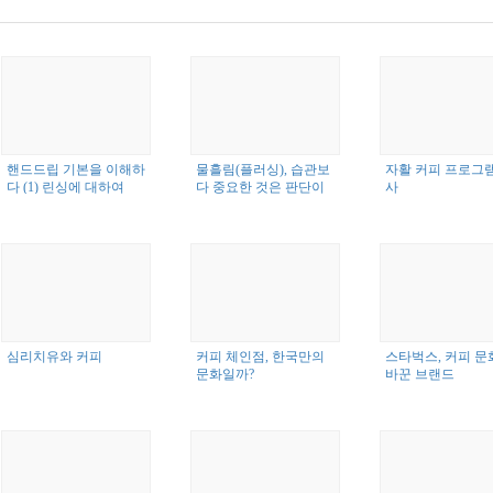
핸드드립 기본을 이해하
물흘림(플러싱), 습관보
자활 커피 프로그램
다 (1) 린싱에 대하여
다 중요한 것은 판단이
사
다
심리치유와 커피
커피 체인점, 한국만의
스타벅스, 커피 문
문화일까?
바꾼 브랜드