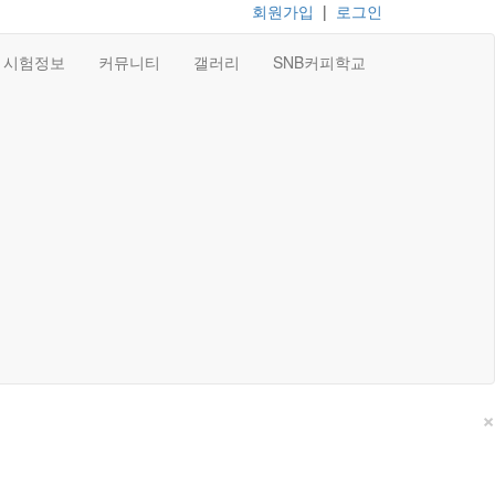
회원가입
|
로그인
시험정보
커뮤니티
갤러리
SNB커피학교
×