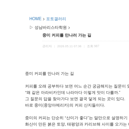
HOME
>
포토갤러리
▷ 성남바리스타학원 >
중미 커피를 만나러 가는 길
관리자
조회
987
|
2026.05.11 07:36
|
중미 커피를 만나러 가는 길
커피를 오래 공부하다 보면 어느 순간 궁금해지는 질문이 
“왜 같은 아라비카인데 나라마다 이렇게 맛이 다를까.”
그 질문의 답을 찾아가다 보면 결국 닿게 되는 곳이 있다.
바로 중미(중앙아메리카)의 커피 산지들이다.
중미의 커피는 단순히 “산미가 좋다”는 말만으로 설명하기 
화산이 만든 붉은 토양, 태평양과 카리브해 사이를 오가는 