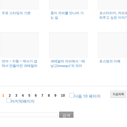
우유 스티밍의 기본
중미 커피를 만나러 가
코스타리카, 커피로
는 길
려주고 싶은 이야
언어 + 지형 + 역사가 겹
과테말라 커피에서 ‘-테
로스팅의 이해
쳐서 만들어진 과테말라
낭고(tenango)’의 의미
지역 이름
처음목록
1
2
3
4
5
6
7
8
9
10