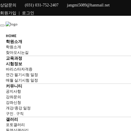
상담문의
(031) 031-752-2407
jangmi5089@hanmail.net
회원가입
|
로그인
HOME
학원소개
학원소개
찾아오시는길
교육과정
시험정보
바리스타자격증
연간 필기시험 일정
매월 실기시험 일정
커뮤니티
공지사항
강좌문의
강좌신청
개강/종강 일정
구인 . 구직
갤러리
포토갤러리
동영상갤러리