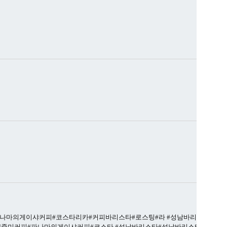
파나마의게이샤커피#코스타리카#커피바리스타#로스팅#라
#성남바리스타#
#중미커피#파나마의게이샤커피#코스타
#성남바리스타#성남바리스타학원#