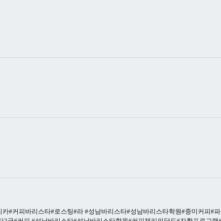
리카#커피바리스타#로스팅#라
#성남바리스타#성남바리스타학원#중미커피#
타2급#커피
#성남바리스타#성남바리스타학원#커피체리의당도#자활프로그램